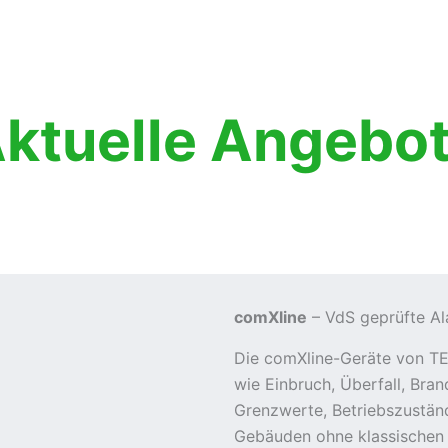
ktuelle Angebo
comXline
– VdS geprüfte A
Die comXline-Geräte von T
wie Einbruch, Überfall, Bran
Grenzwerte, Betriebszuständ
Gebäuden ohne klassischen