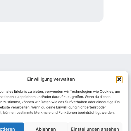
nen
Kontaktdaten
Einwilligung verwalten
Mail: Info@menze-elektro.de
stechnik
optimales Erlebnis zu bieten, verwenden wir Technologien wie Cookies, um
Telefon: +49 1520 4970 111
e
mationen zu speichern und/oder darauf zuzugreifen. Wenn du diesen
n zustimmst, können wir Daten wie das Surfverhalten oder eindeutige IDs
ebsite verarbeiten. Wenn du deine Einwillligung nicht erteilst oder
t, können bestimmte Merkmale und Funktionen beeinträchtigt werden.
ptieren
Ablehnen
Einstellungen ansehen