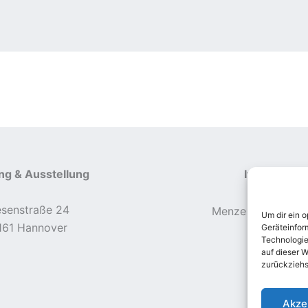
ng & Ausstellung
Informatio
esenstraße 24
Menze Information
Um dir ein 
161 Hannover
Ingo Menz
Geräteinfor
Technologie
auf dieser W
zurückziehs
Akze