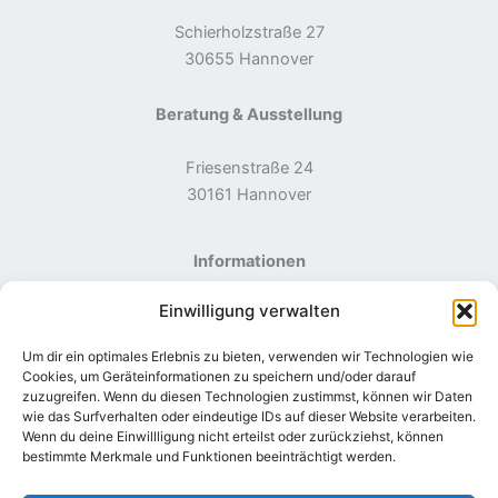
Schierholzstraße 27
30655 Hannover
Beratung & Ausstellung
Friesenstraße 24
30161 Hannover
Informationen
Einwilligung verwalten
Menze Informationstechnik
Ingo Menze
Um dir ein optimales Erlebnis zu bieten, verwenden wir Technologien wie
Cookies, um Geräteinformationen zu speichern und/oder darauf
Kontaktdaten
zuzugreifen. Wenn du diesen Technologien zustimmst, können wir Daten
wie das Surfverhalten oder eindeutige IDs auf dieser Website verarbeiten.
Mail: Info@menze-elektro.de
Wenn du deine Einwillligung nicht erteilst oder zurückziehst, können
bestimmte Merkmale und Funktionen beeinträchtigt werden.
Telefon: +49 1520 4970 111